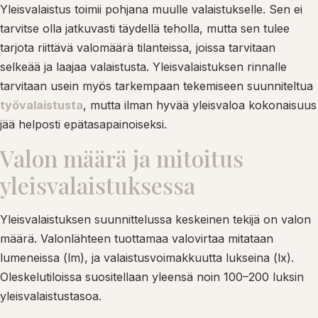
Yleisvalaistus toimii pohjana muulle valaistukselle. Sen ei
tarvitse olla jatkuvasti täydellä teholla, mutta sen tulee
tarjota riittävä valomäärä tilanteissa, joissa tarvitaan
selkeää ja laajaa valaistusta. Yleisvalaistuksen rinnalle
tarvitaan usein myös tarkempaan tekemiseen suunniteltua
työvalaistusta
, mutta ilman hyvää yleisvaloa kokonaisuus
jää helposti epätasapainoiseksi.
Valon määrä ja mitoitus
yleisvalaistuksessa
Yleisvalaistuksen suunnittelussa keskeinen tekijä on valon
määrä. Valonlähteen tuottamaa valovirtaa mitataan
lumeneissa (lm), ja valaistusvoimakkuutta lukseina (lx).
Oleskelutiloissa suositellaan yleensä noin 100–200 luksin
yleisvalaistustasoa.