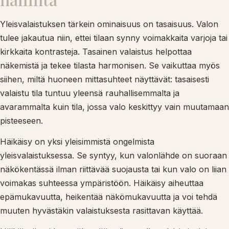
Yleisvalaistuksen tärkein ominaisuus on tasaisuus. Valon
tulee jakautua niin, ettei tilaan synny voimakkaita varjoja tai
kirkkaita kontrasteja. Tasainen valaistus helpottaa
näkemistä ja tekee tilasta harmonisen. Se vaikuttaa myös
siihen, miltä huoneen mittasuhteet näyttävät: tasaisesti
valaistu tila tuntuu yleensä rauhallisemmalta ja
avarammalta kuin tila, jossa valo keskittyy vain muutamaan
pisteeseen.
Häikäisy on yksi yleisimmistä ongelmista
yleisvalaistuksessa. Se syntyy, kun valonlähde on suoraan
näkökentässä ilman riittävää suojausta tai kun valo on liian
voimakas suhteessa ympäristöön. Häikäisy aiheuttaa
epämukavuutta, heikentää näkömukavuutta ja voi tehdä
muuten hyvästäkin valaistuksesta rasittavan käyttää.