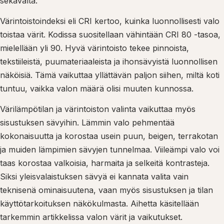
sekavalta.
Värintoistoindeksi eli CRI kertoo, kuinka luonnollisesti valo
toistaa värit. Kodissa suositellaan vähintään CRI 80 -tasoa,
mielellään yli 90. Hyvä värintoisto tekee pinnoista,
tekstiileistä, puumateriaaleista ja ihonsävyistä luonnollisen
näköisiä. Tämä vaikuttaa yllättävän paljon siihen, miltä koti
tuntuu, vaikka valon määrä olisi muuten kunnossa.
Värilämpötilan ja värintoiston valinta vaikuttaa myös
sisustuksen sävyihin. Lämmin valo pehmentää
kokonaisuutta ja korostaa usein puun, beigen, terrakotan
ja muiden lämpimien sävyjen tunnelmaa. Viileämpi valo voi
taas korostaa valkoisia, harmaita ja selkeitä kontrasteja.
Siksi yleisvalaistuksen sävyä ei kannata valita vain
teknisenä ominaisuutena, vaan myös sisustuksen ja tilan
käyttötarkoituksen näkökulmasta. Aihetta käsitellään
tarkemmin artikkelissa valon värit ja vaikutukset.