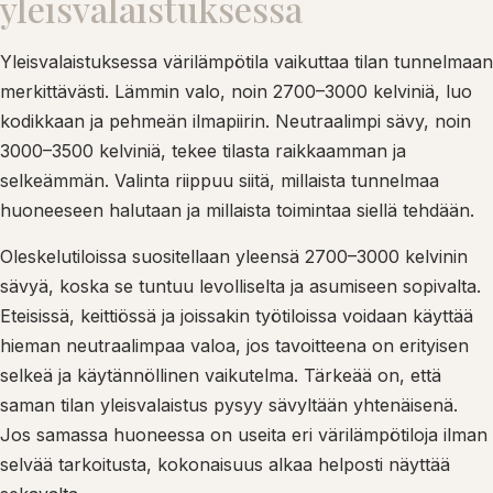
yleisvalaistuksessa
Yleisvalaistuksessa värilämpötila vaikuttaa tilan tunnelmaan
merkittävästi. Lämmin valo, noin 2700–3000 kelviniä, luo
kodikkaan ja pehmeän ilmapiirin. Neutraalimpi sävy, noin
3000–3500 kelviniä, tekee tilasta raikkaamman ja
selkeämmän. Valinta riippuu siitä, millaista tunnelmaa
huoneeseen halutaan ja millaista toimintaa siellä tehdään.
Oleskelutiloissa suositellaan yleensä 2700–3000 kelvinin
sävyä, koska se tuntuu levolliselta ja asumiseen sopivalta.
Eteisissä, keittiössä ja joissakin työtiloissa voidaan käyttää
hieman neutraalimpaa valoa, jos tavoitteena on erityisen
selkeä ja käytännöllinen vaikutelma. Tärkeää on, että
saman tilan yleisvalaistus pysyy sävyltään yhtenäisenä.
Jos samassa huoneessa on useita eri värilämpötiloja ilman
selvää tarkoitusta, kokonaisuus alkaa helposti näyttää