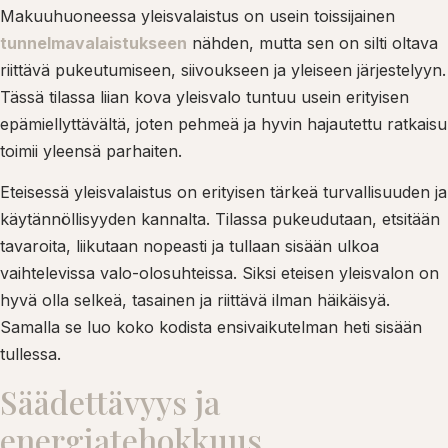
Makuuhuoneessa yleisvalaistus on usein toissijainen
tunnelmavalaistukseen
nähden, mutta sen on silti oltava
riittävä pukeutumiseen, siivoukseen ja yleiseen järjestelyyn.
Tässä tilassa liian kova yleisvalo tuntuu usein erityisen
epämiellyttävältä, joten pehmeä ja hyvin hajautettu ratkaisu
toimii yleensä parhaiten.
Eteisessä yleisvalaistus on erityisen tärkeä turvallisuuden ja
käytännöllisyyden kannalta. Tilassa pukeudutaan, etsitään
tavaroita, liikutaan nopeasti ja tullaan sisään ulkoa
vaihtelevissa valo-olosuhteissa. Siksi eteisen yleisvalon on
hyvä olla selkeä, tasainen ja riittävä ilman häikäisyä.
Samalla se luo koko kodista ensivaikutelman heti sisään
tullessa.
Säädettävyys ja
energiatehokkuus