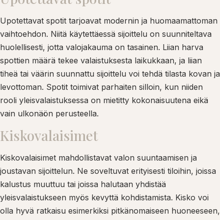
Upotettavat spotit tarjoavat modernin ja huomaamattoman
vaihtoehdon. Niitä käytettäessä sijoittelu on suunniteltava
huolellisesti, jotta valojakauma on tasainen. Liian harva
spottien määrä tekee valaistuksesta laikukkaan, ja liian
tiheä tai väärin suunnattu sijoittelu voi tehdä tilasta kovan ja
levottoman. Spotit toimivat parhaiten silloin, kun niiden
rooli yleisvalaistuksessa on mietitty kokonaisuutena eikä
vain ulkonäön perusteella.
Kiskovalaisimet
Kiskovalaisimet mahdollistavat valon suuntaamisen ja
joustavan sijoittelun. Ne soveltuvat erityisesti tiloihin, joissa
kalustus muuttuu tai joissa halutaan yhdistää
yleisvalaistukseen myös kevyttä kohdistamista. Kisko voi
olla hyvä ratkaisu esimerkiksi pitkänomaiseen huoneeseen,