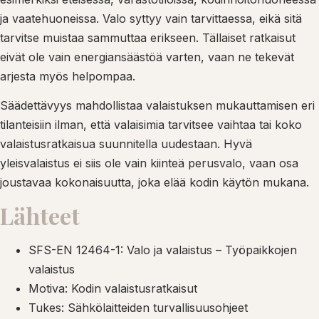
ja vaatehuoneissa. Valo syttyy vain tarvittaessa, eikä sitä
tarvitse muistaa sammuttaa erikseen. Tällaiset ratkaisut
eivät ole vain energiansäästöä varten, vaan ne tekevät
arjesta myös helpompaa.
Säädettävyys mahdollistaa valaistuksen mukauttamisen eri
tilanteisiin ilman, että valaisimia tarvitsee vaihtaa tai koko
valaistusratkaisua suunnitella uudestaan. Hyvä
yleisvalaistus ei siis ole vain kiinteä perusvalo, vaan osa
joustavaa kokonaisuutta, joka elää kodin käytön mukana.
Lähteet
SFS-EN 12464-1: Valo ja valaistus – Työpaikkojen
valaistus
Motiva: Kodin valaistusratkaisut
Tukes: Sähkölaitteiden turvallisuusohjeet