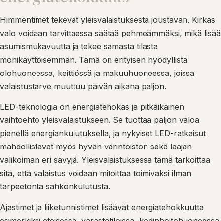
Himmentimet tekevät yleisvalaistuksesta joustavan. Kirkas
valo voidaan tarvittaessa säätää pehmeämmäksi, mikä lisää
asumismukavuutta ja tekee samasta tilasta
monikäyttöisemmän. Tämä on erityisen hyödyllistä
olohuoneessa, keittiössä ja makuuhuoneessa, joissa
valaistustarve muuttuu päivän aikana paljon.
LED-teknologia on energiatehokas ja pitkäikäinen
vaihtoehto yleisvalaistukseen. Se tuottaa paljon valoa
pienellä energiankulutuksella, ja nykyiset LED-ratkaisut
mahdollistavat myös hyvän värintoiston sekä laajan
valikoiman eri sävyjä. Yleisvalaistuksessa tämä tarkoittaa
sitä, että valaistus voidaan mitoittaa toimivaksi ilman
tarpeetonta sähkönkulutusta.
Ajastimet ja liiketunnistimet lisäävät energiatehokkuutta
esimerkiksi eteisessä, varastotiloissa, kodinhoitohuoneessa