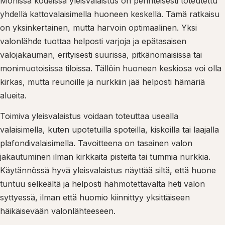
Monissa kodeissa yleisvalaistus on perinteisesti toteutettu
yhdellä kattovalaisimella huoneen keskellä. Tämä ratkaisu
on yksinkertainen, mutta harvoin optimaalinen. Yksi
valonlähde tuottaa helposti varjoja ja epätasaisen
valojakauman, erityisesti suurissa, pitkänomaisissa tai
monimuotoisissa tiloissa. Tällöin huoneen keskiosa voi olla
kirkas, mutta reunoille ja nurkkiin jää helposti hämäriä
alueita.
Toimiva yleisvalaistus voidaan toteuttaa usealla
valaisimella, kuten upotetuilla spoteilla, kiskoilla tai laajalla
plafondivalaisimella. Tavoitteena on tasainen valon
jakautuminen ilman kirkkaita pisteitä tai tummia nurkkia.
Käytännössä hyvä yleisvalaistus näyttää siltä, että huone
tuntuu selkeältä ja helposti hahmotettavalta heti valon
syttyessä, ilman että huomio kiinnittyy yksittäiseen
häikäisevään valonlähteeseen.