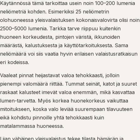
Käytännössä tämä tarkoittaa usein noin 100–200 lumenia
neliömetriä kohden. Esimerkiksi 25 neliömetrin
olohuoneessa yleisvalaistuksen kokonaisvalovirta olisi noin
2500–5000 lumenia. Tarkka tarve riippuu kuitenkin
huoneen korkeudesta, pintojen väristä, ikkunoiden
määrästä, kalustuksesta ja käyttötarkoituksesta. Sama
neliömäärä voi siis vaatia hyvin erilaisen valaistusratkaisun
eri kodeissa.
Vaaleat pinnat heijastavat valoa tehokkaasti, jolloin
pienempi valomäärä riittää. Tummat seinät, katot ja suuret
raskaat kalusteet imevät valoa enemmän, mikä kasvattaa
lumen-tarvetta. Myös korkea huonekorkeus vaikuttaa
mitoitukseen, koska valo leviää suurempaan tilavuuteen
eikä kohdistu pinnoille yhtä tehokkaasti kuin
matalammassa huoneessa.
Liian vähäinen yleisvalaistus tekee tilasta hämärän ja