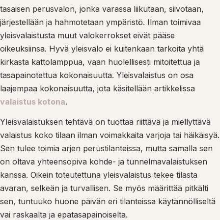
tasaisen perusvalon, jonka varassa liikutaan, siivotaan,
järjestellään ja hahmotetaan ympäristö. Ilman toimivaa
yleisvalaistusta muut valokerrokset eivät pääse
oikeuksiinsa. Hyvä yleisvalo ei kuitenkaan tarkoita yhtä
kirkasta kattolamppua, vaan huolellisesti mitoitettua ja
tasapainotettua kokonaisuutta. Yleisvalaistus on osa
laajempaa kokonaisuutta, jota käsitellään artikkelissa
valaistus kotona
.
Yleisvalaistuksen tehtävä on tuottaa riittävä ja miellyttävä
valaistus koko tilaan ilman voimakkaita varjoja tai häikäisyä.
Sen tulee toimia arjen perustilanteissa, mutta samalla sen
on oltava yhteensopiva kohde- ja tunnelmavalaistuksen
kanssa. Oikein toteutettuna yleisvalaistus tekee tilasta
avaran, selkeän ja turvallisen. Se myös määrittää pitkälti
sen, tuntuuko huone päivän eri tilanteissa käytännölliseltä
vai raskaalta ja epätasapainoiselta.