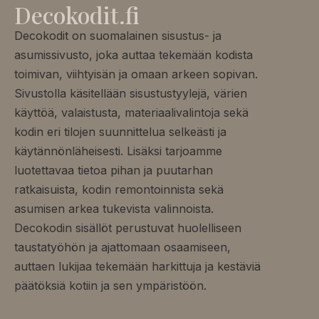
Decokodit.fi
Decokodit on suomalainen sisustus- ja
asumissivusto, joka auttaa tekemään kodista
toimivan, viihtyisän ja omaan arkeen sopivan.
Sivustolla käsitellään sisustustyylejä, värien
käyttöä, valaistusta, materiaalivalintoja sekä
kodin eri tilojen suunnittelua selkeästi ja
käytännönläheisesti. Lisäksi tarjoamme
luotettavaa tietoa pihan ja puutarhan
ratkaisuista, kodin remontoinnista sekä
asumisen arkea tukevista valinnoista.
Decokodin sisällöt perustuvat huolelliseen
taustatyöhön ja ajattomaan osaamiseen,
auttaen lukijaa tekemään harkittuja ja kestäviä
päätöksiä kotiin ja sen ympäristöön.