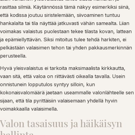
rasittaa silmiä. Käytännössä tämä näkyy esimerkiksi siinä,
että kodissa joutuu siristelemään, siivoaminen tuntuu
hankalalta tai tila näyttää jatkuvasti vähän samealta. Liian
voimakas valaistus puolestaan tekee tilasta kovan, lattean
ja epämiellyttävän. Siksi mitoitus tulee tehdä harkiten, ei
pelkästään valaisimen tehon tai yhden pakkausmerkinnän
perusteella.
Hyvä yleisvalaistus ei tarkoita maksimaalista kirkkautta,
vaan sitä, että valoa on riittävästi oikealla tavalla. Usein
onnistunein lopputulos syntyy silloin, kun
kokonaisvalomäärä jaetaan useammalle valonlähteelle sen
sijaan, että tila pyrittäisiin valaisemaan yhdellä hyvin
voimakkaalla valaisimella.
Valon tasaisuus ja häikäisyn
hallinta