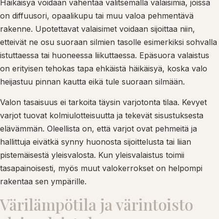
Häikäisyä voidaan vähentää valitsemalla valaisimia, joissa
on diffuusori, opaalikupu tai muu valoa pehmentävä
rakenne. Upotettavat valaisimet voidaan sijoittaa niin,
etteivät ne osu suoraan silmien tasolle esimerkiksi sohvalla
istuttaessa tai huoneessa liikuttaessa. Epäsuora valaistus
on erityisen tehokas tapa ehkäistä häikäisyä, koska valo
heijastuu pinnan kautta eikä tule suoraan silmään.
Valon tasaisuus ei tarkoita täysin varjotonta tilaa. Kevyet
varjot tuovat kolmiulotteisuutta ja tekevät sisustuksesta
elävämmän. Oleellista on, että varjot ovat pehmeitä ja
hallittuja eivätkä synny huonosta sijoittelusta tai liian
pistemäisestä yleisvalosta. Kun yleisvalaistus toimii
tasapainoisesti, myös muut valokerrokset on helpompi
rakentaa sen ympärille.
Värilämpötila ja värintoisto