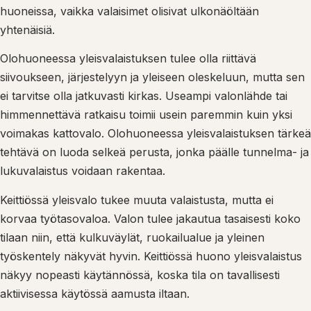
huoneissa, vaikka valaisimet olisivat ulkonäöltään
yhtenäisiä.
Olohuoneessa yleisvalaistuksen tulee olla riittävä
siivoukseen, järjestelyyn ja yleiseen oleskeluun, mutta sen
ei tarvitse olla jatkuvasti kirkas. Useampi valonlähde tai
himmennettävä ratkaisu toimii usein paremmin kuin yksi
voimakas kattovalo. Olohuoneessa yleisvalaistuksen tärkeä
tehtävä on luoda selkeä perusta, jonka päälle tunnelma- ja
lukuvalaistus voidaan rakentaa.
Keittiössä yleisvalo tukee muuta valaistusta, mutta ei
korvaa työtasovaloa. Valon tulee jakautua tasaisesti koko
tilaan niin, että kulkuväylät, ruokailualue ja yleinen
työskentely näkyvät hyvin. Keittiössä huono yleisvalaistus
näkyy nopeasti käytännössä, koska tila on tavallisesti
aktiivisessa käytössä aamusta iltaan.