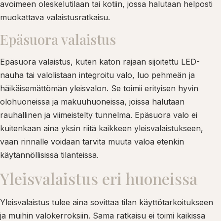
avoimeen oleskelutilaan tai kotiin, jossa halutaan helposti
muokattava valaistusratkaisu.
Epäsuora valaistus
Epäsuora valaistus, kuten katon rajaan sijoitettu LED-
nauha tai valolistaan integroitu valo, luo pehmeän ja
häikäisemättömän yleisvalon. Se toimii erityisen hyvin
olohuoneissa ja makuuhuoneissa, joissa halutaan
rauhallinen ja viimeistelty tunnelma. Epäsuora valo ei
kuitenkaan aina yksin riitä kaikkeen yleisvalaistukseen,
vaan rinnalle voidaan tarvita muuta valoa etenkin
käytännöllisissä tilanteissa.
Yleisvalaistus eri huoneissa
Yleisvalaistus tulee aina sovittaa tilan käyttötarkoitukseen
ja muihin valokerroksiin. Sama ratkaisu ei toimi kaikissa