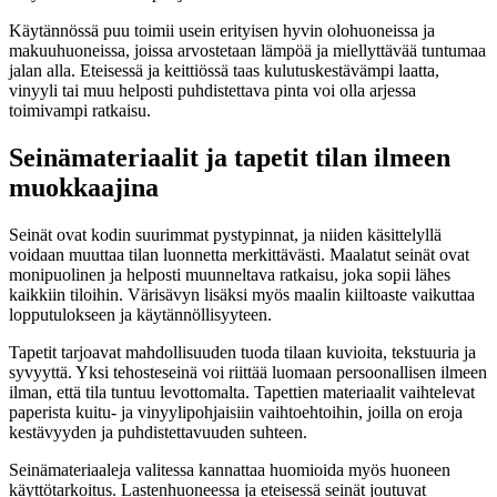
Käytännössä puu toimii usein erityisen hyvin olohuoneissa ja
makuuhuoneissa, joissa arvostetaan lämpöä ja miellyttävää tuntumaa
jalan alla. Eteisessä ja keittiössä taas kulutuskestävämpi laatta,
vinyyli tai muu helposti puhdistettava pinta voi olla arjessa
toimivampi ratkaisu.
Seinämateriaalit ja tapetit tilan ilmeen
muokkaajina
Seinät ovat kodin suurimmat pystypinnat, ja niiden käsittelyllä
voidaan muuttaa tilan luonnetta merkittävästi. Maalatut seinät ovat
monipuolinen ja helposti muunneltava ratkaisu, joka sopii lähes
kaikkiin tiloihin. Värisävyn lisäksi myös maalin kiiltoaste vaikuttaa
lopputulokseen ja käytännöllisyyteen.
Tapetit tarjoavat mahdollisuuden tuoda tilaan kuvioita, tekstuuria ja
syvyyttä. Yksi tehosteseinä voi riittää luomaan persoonallisen ilmeen
ilman, että tila tuntuu levottomalta. Tapettien materiaalit vaihtelevat
paperista kuitu- ja vinyylipohjaisiin vaihtoehtoihin, joilla on eroja
kestävyyden ja puhdistettavuuden suhteen.
Seinämateriaaleja valitessa kannattaa huomioida myös huoneen
käyttötarkoitus. Lastenhuoneessa ja eteisessä seinät joutuvat