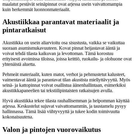
maalatut pestävät seinäpinnat ovat arjessa usein vaivattomampia
kuin herkemmät luonnonmateriaalit.
Akustiikkaa parantavat materiaalit ja
pintaratkaisut
Akustiikka on usein aliarvioitu osa sisustusta, vaikka se vaikuttaa
suoraan asumismukavuuteen. Kovat pinnat heijastavat ääntä ja
voivat tehdä tilasta kaikuvan ja levottoman. Tämä korostuu
erityisesti avoimissa tiloissa, joissa keittiö, ruokailu- ja olohuone ovat
yhtenäistä aluetta.
Pehmeät materiaalit, kuten matot, verhot ja pehmustetut kalusteet,
vaimentavat ääntä ja parantavat tilan akustista miellyttävyyttä. Myös
seinä- ja kattopinnat voivat osallistua äänenhallintaan, esimerkiksi
akustiikkapaneelien tai tekstiilipintaisten ratkaisujen avulla.
Hyvä akustiikka tekee tilasta rauhallisemman ja helpomman käyttää
arjessa. Keskustelut sujuvat vaivattomammin, ja taustamelu pysyy
hallinnassa. Tämä lisää viihtyvyyttä ja tukee kodin toimivuutta
kokonaisuutena.
Valon ja pintojen vuorovaikutus