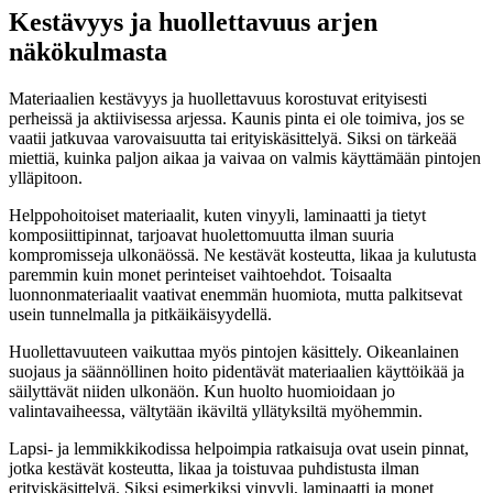
Kestävyys ja huollettavuus arjen
näkökulmasta
Materiaalien kestävyys ja huollettavuus korostuvat erityisesti
perheissä ja aktiivisessa arjessa. Kaunis pinta ei ole toimiva, jos se
vaatii jatkuvaa varovaisuutta tai erityiskäsittelyä. Siksi on tärkeää
miettiä, kuinka paljon aikaa ja vaivaa on valmis käyttämään pintojen
ylläpitoon.
Helppohoitoiset materiaalit, kuten vinyyli, laminaatti ja tietyt
komposiittipinnat, tarjoavat huolettomuutta ilman suuria
kompromisseja ulkonäössä. Ne kestävät kosteutta, likaa ja kulutusta
paremmin kuin monet perinteiset vaihtoehdot. Toisaalta
luonnonmateriaalit vaativat enemmän huomiota, mutta palkitsevat
usein tunnelmalla ja pitkäikäisyydellä.
Huollettavuuteen vaikuttaa myös pintojen käsittely. Oikeanlainen
suojaus ja säännöllinen hoito pidentävät materiaalien käyttöikää ja
säilyttävät niiden ulkonäön. Kun huolto huomioidaan jo
valintavaiheessa, vältytään ikäviltä yllätyksiltä myöhemmin.
Lapsi- ja lemmikkikodissa helpoimpia ratkaisuja ovat usein pinnat,
jotka kestävät kosteutta, likaa ja toistuvaa puhdistusta ilman
erityiskäsittelyä. Siksi esimerkiksi vinyyli, laminaatti ja monet