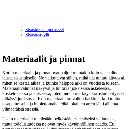
Sisustuksen perusteet
Sisustustyylit
Materiaalit ja pinnat
Kodin materiaalit ja pinnat ovat paljon muutakin kuin visuaalinen
tausta sisustukselle. Ne vaikuttavat siihen, miltä tila tuntuu käytössä,
miten se kestää aikaa ja kuinka helppoa arki on vuodesta toiseen.
Materiaalivalinnat näkyvät ja tuntuvat jokaisessa askeleessa,
kosketuksessa ja katseessa, joten niiden merkitys korostuu erityisesti
pitkässä juoksussa. Kun materiaalit on valittu harkiten, koti tuntuu
tasapainoiselta ja huolettomalta, eikä jokainen arjen jälki aiheuta
ylimääräistä stressiä.
Usein materiaalit mielletään pelkästään esteettiseksi valinnaksi,
mutta todellisuudessa ne ovat myös käytännöllinen päätös. Eri