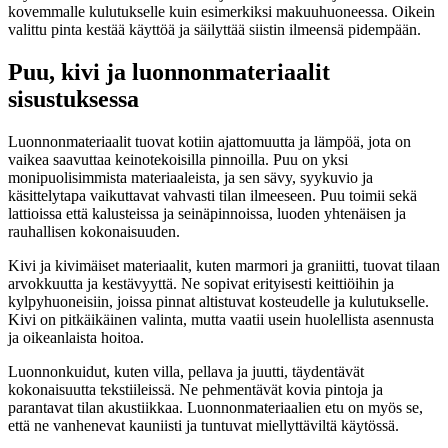
kovemmalle kulutukselle kuin esimerkiksi makuuhuoneessa. Oikein
valittu pinta kestää käyttöä ja säilyttää siistin ilmeensä pidempään.
Puu, kivi ja luonnonmateriaalit
sisustuksessa
Luonnonmateriaalit tuovat kotiin ajattomuutta ja lämpöä, jota on
vaikea saavuttaa keinotekoisilla pinnoilla. Puu on yksi
monipuolisimmista materiaaleista, ja sen sävy, syykuvio ja
käsittelytapa vaikuttavat vahvasti tilan ilmeeseen. Puu toimii sekä
lattioissa että kalusteissa ja seinäpinnoissa, luoden yhtenäisen ja
rauhallisen kokonaisuuden.
Kivi ja kivimäiset materiaalit, kuten marmori ja graniitti, tuovat tilaan
arvokkuutta ja kestävyyttä. Ne sopivat erityisesti keittiöihin ja
kylpyhuoneisiin, joissa pinnat altistuvat kosteudelle ja kulutukselle.
Kivi on pitkäikäinen valinta, mutta vaatii usein huolellista asennusta
ja oikeanlaista hoitoa.
Luonnonkuidut, kuten villa, pellava ja juutti, täydentävät
kokonaisuutta tekstiileissä. Ne pehmentävät kovia pintoja ja
parantavat tilan akustiikkaa. Luonnonmateriaalien etu on myös se,
että ne vanhenevat kauniisti ja tuntuvat miellyttäviltä käytössä.