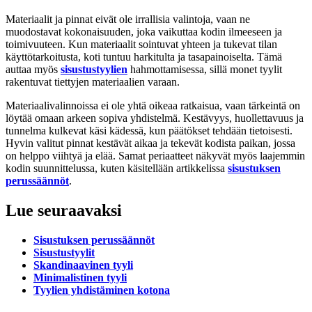
Materiaalit ja pinnat eivät ole irrallisia valintoja, vaan ne
muodostavat kokonaisuuden, joka vaikuttaa kodin ilmeeseen ja
toimivuuteen. Kun materiaalit sointuvat yhteen ja tukevat tilan
käyttötarkoitusta, koti tuntuu harkitulta ja tasapainoiselta. Tämä
auttaa myös
sisustustyylien
hahmottamisessa, sillä monet tyylit
rakentuvat tiettyjen materiaalien varaan.
Materiaalivalinnoissa ei ole yhtä oikeaa ratkaisua, vaan tärkeintä on
löytää omaan arkeen sopiva yhdistelmä. Kestävyys, huollettavuus ja
tunnelma kulkevat käsi kädessä, kun päätökset tehdään tietoisesti.
Hyvin valitut pinnat kestävät aikaa ja tekevät kodista paikan, jossa
on helppo viihtyä ja elää. Samat periaatteet näkyvät myös laajemmin
kodin suunnittelussa, kuten käsitellään artikkelissa
sisustuksen
perussäännöt
.
Lue seuraavaksi
Sisustuksen perussäännöt
Sisustustyylit
Skandinaavinen tyyli
Minimalistinen tyyli
Tyylien yhdistäminen kotona