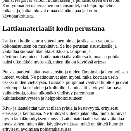
pinnat reagoivat valoon, kulutukseen ja puhdistukseen eri tavoin.
Kun ymmärtää materiaalien ominaisuudet, on helpompi tehdä
ratkaisuja, jotka tukevat omaa elämäntapaa ja kodin
käyttötarkoitusta.
Lattiamateriaalit kodin perustana
Lattia on kodin suurin yhtenäinen pinta, ja siksi sen vaikutus
kokonaisuuteen on merkittävä. Se luo perustan sisustukselle ja
vaikuttaa suoraan tilan akustiikkaan, lämpöön ja
käyttömukavuuteen. Lattiamateriaalia valitessa kannattaa pohtia
paitsi ulkonäköä myös sitä, miten tila on käytössä arjessa.
Puu- ja parkettilattiat ovat suosittuja niiden lämpimän ja luonnollisen
ilmeen vuoksi. Ne patinoituvat ajan myötä, mikä koetaan usein
osaksi niiden viehätystä. Toisaalta puupinnat vaativat huoltoa ja ovat
herkempiä kosteudelle ja kolhuille. Laminaatti ja vinyyli tarjoavat
vaihtoehtoja, joissa ulkonäkö yhdistyy parempaan
kulutuskestävyyteen ja helppohoitoisuuteen.
Kivi- ja laattalattiat tuovat tilaan ryhtiä ja kestävyyttä, erityisesti
eteisissä ja keittiöissä. Ne tuntuvat viileiltä jalan alla, mutta toimivat
hyvin lattialämmityksen kanssa. Lattiamateriaalin valinta vaikuttaa
myös siihen, miten ääni käyttäytyy tilassa, mikä on tärkeä huomio
erityisesti avoimissa pohjaratkaisuissa.