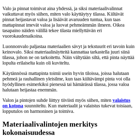
Valo ja pinnat toimivat aina yhdessä, ja siksi materiaalivalinnat
vaikuttavat myös siihen, miten valo käyttäytyy tilassa. Kiiltävät
pinnat heijastavat valoa ja lisäävät avaruuden tuntua, kun taas
mattapinnat imevät valoa ja luovat pehmeämmän ilmeen. Oikea
tasapaino näiden välillä tekee tilasta miellyttävän eri
vuorokaudenaikoina.
Luonnonvalo paljastaa materiaalien sävyt ja tekstuurit eri tavoin kuin
keinovalo. Siksi materiaalinäytteitä kannattaa tarkastella juuri siinä
tilassa, johon ne on tarkoitettu. Näin vältytään siltä, että pinta näyttää
lopulta erilaiselta kuin oli kuviteltu.
Käytännössä mattapinta toimii usein hyvin tiloissa, joissa halutaan
pehmeä ja rauhallinen yleisilme, kun taas kiiltävämpi pinta voi olla
hyödyllinen esimerkiksi pienessä tai hämärässä tilassa, jossa valoa
halutaan heijastaa enemmän.
Valon ja pintojen suhde liittyy tiiviisti myös siihen, miten
valaistus
on kotona
suunniteltu. Kun materiaalit ja valaistus tukevat toisiaan,
lopputulos on harmoninen ja toimiva.
Materiaalivalintojen merkitys
kokonaisuudessa