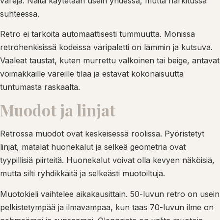
värejä. Näitä käytetään usein yhdessä, mutta harkitussa
suhteessa.
Retro ei tarkoita automaattisesti tummuutta. Monissa
retrohenkisissä kodeissa väripaletti on lämmin ja kutsuva.
Vaaleat taustat, kuten murrettu valkoinen tai beige, antavat
voimakkaille väreille tilaa ja estävät kokonaisuutta
tuntumasta raskaalta.
Muodot ja linjat
Retrossa muodot ovat keskeisessä roolissa. Pyöristetyt
linjat, matalat huonekalut ja selkeä geometria ovat
tyypillisiä piirteitä. Huonekalut voivat olla kevyen näköisiä,
mutta silti ryhdikkäitä ja selkeästi muotoiltuja.
Muotokieli vaihtelee aikakausittain. 50-luvun retro on usein
pelkistetympää ja ilmavampaa, kun taas 70-luvun ilme on