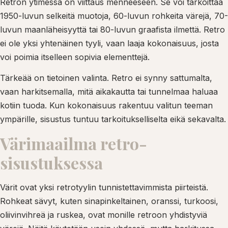
Retron ytimessä on viittaus menneeseen. Se voi tarkoittaa
1950-luvun selkeitä muotoja, 60-luvun rohkeita värejä, 70-
luvun maanläheisyyttä tai 80-luvun graafista ilmettä. Retro
ei ole yksi yhtenäinen tyyli, vaan laaja kokonaisuus, josta
voi poimia itselleen sopivia elementtejä.
Tärkeää on tietoinen valinta. Retro ei synny sattumalta,
vaan harkitsemalla, mitä aikakautta tai tunnelmaa haluaa
kotiin tuoda. Kun kokonaisuus rakentuu valitun teeman
ympärille, sisustus tuntuu tarkoitukselliselta eikä sekavalta.
Värimaailma retro-
sisustuksessa
Värit ovat yksi retrotyylin tunnistettavimmista piirteistä.
Rohkeat sävyt, kuten sinapinkeltainen, oranssi, turkoosi,
oliivinvihreä ja ruskea, ovat monille retroon yhdistyviä