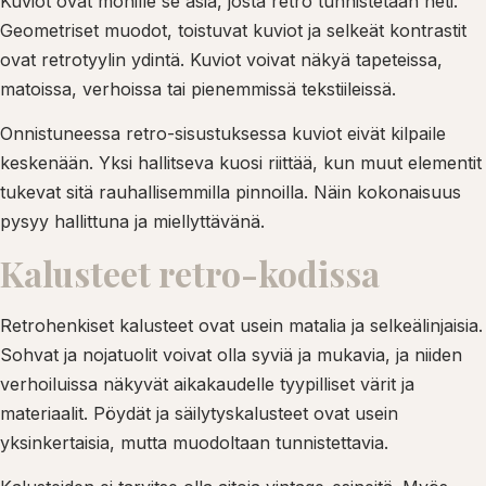
Kuviot ovat monille se asia, josta retro tunnistetaan heti.
Geometriset muodot, toistuvat kuviot ja selkeät kontrastit
ovat retrotyylin ydintä. Kuviot voivat näkyä tapeteissa,
matoissa, verhoissa tai pienemmissä tekstiileissä.
Onnistuneessa retro-sisustuksessa kuviot eivät kilpaile
keskenään. Yksi hallitseva kuosi riittää, kun muut elementit
tukevat sitä rauhallisemmilla pinnoilla. Näin kokonaisuus
pysyy hallittuna ja miellyttävänä.
Kalusteet retro-kodissa
Retrohenkiset kalusteet ovat usein matalia ja selkeälinjaisia.
Sohvat ja nojatuolit voivat olla syviä ja mukavia, ja niiden
verhoiluissa näkyvät aikakaudelle tyypilliset värit ja
materiaalit. Pöydät ja säilytyskalusteet ovat usein
yksinkertaisia, mutta muodoltaan tunnistettavia.