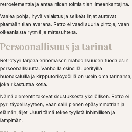
retroelementtiä ja antaa niiden toimia tilan ilmeenkantajina.
Vaalea pohja, hyvä valaistus ja selkeät linjat auttavat
pitämään tilan avarana. Retro ei vaadi suuria pintoja, vaan
oikeanlaista rytmiä ja mittasuhteita.
Persoonallisuus ja tarinat
Retrotyyli tarjoaa erinomaisen mahdollisuuden tuoda esiin
persoonallisuutta. Vanhoilla esineillä, perityillä
huonekaluilla ja kirpputorilöydöillä on usein oma tarinansa,
joka rikastuttaa kotia.
Nämä elementit tekevät sisustuksesta yksilöllisen. Retro ei
pyri täydellisyyteen, vaan sallii pienen epäsymmetrian ja
elämän jäljet. Juuri tämä tekee tyylistä inhimillisen ja
lämpimän.