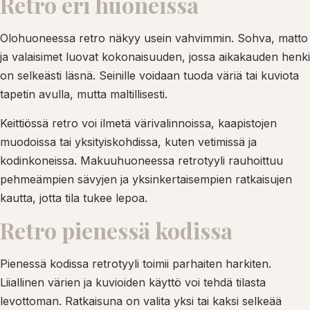
Retro eri huoneissa
Olohuoneessa retro näkyy usein vahvimmin. Sohva, matto
ja valaisimet luovat kokonaisuuden, jossa aikakauden henki
on selkeästi läsnä. Seinille voidaan tuoda väriä tai kuviota
tapetin avulla, mutta maltillisesti.
Keittiössä retro voi ilmetä värivalinnoissa, kaapistojen
muodoissa tai yksityiskohdissa, kuten vetimissä ja
kodinkoneissa. Makuuhuoneessa retrotyyli rauhoittuu
pehmeämpien sävyjen ja yksinkertaisempien ratkaisujen
kautta, jotta tila tukee lepoa.
Retro pienessä kodissa
Pienessä kodissa retrotyyli toimii parhaiten harkiten.
Liiallinen värien ja kuvioiden käyttö voi tehdä tilasta
levottoman. Ratkaisuna on valita yksi tai kaksi selkeää