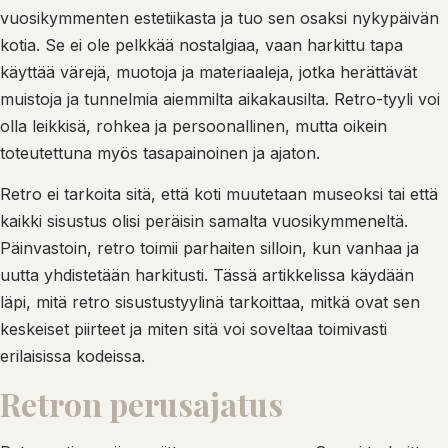
vuosikymmenten estetiikasta ja tuo sen osaksi nykypäivän
kotia. Se ei ole pelkkää nostalgiaa, vaan harkittu tapa
käyttää värejä, muotoja ja materiaaleja, jotka herättävät
muistoja ja tunnelmia aiemmilta aikakausilta. Retro-tyyli voi
olla leikkisä, rohkea ja persoonallinen, mutta oikein
toteutettuna myös tasapainoinen ja ajaton.
Retro ei tarkoita sitä, että koti muutetaan museoksi tai että
kaikki sisustus olisi peräisin samalta vuosikymmeneltä.
Päinvastoin, retro toimii parhaiten silloin, kun vanhaa ja
uutta yhdistetään harkitusti. Tässä artikkelissa käydään
läpi, mitä retro sisustustyylinä tarkoittaa, mitkä ovat sen
keskeiset piirteet ja miten sitä voi soveltaa toimivasti
erilaisissa kodeissa.
Retron perusajatus