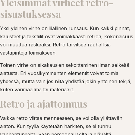
Yleisimmät virheet retro-
sisustuksessa
Yksi yleinen virhe on liiallinen runsaus. Kun kaikki pinnat,
kalusteet ja tekstiilit ovat voimakkaasti retroa, kokonaisuus
voi muuttua raskaaksi. Retro tarvitsee rauhallisia
vastapintoja toimiakseen.
Toinen virhe on aikakausien sekoittaminen ilman selkeää
ajatusta. Eri vuosikymmenten elementit voivat toimia
yhdessä, mutta vain jos niitä yhdistää jokin yhteinen tekijä,
kuten värimaailma tai materiaalit.
Retro ja ajattomuus
Vaikka retro viittaa menneeseen, se voi olla yllättävän
ajaton. Kun tyyliä käytetään harkiten, se ei tunnu
vanhentuneelta, vaan persoonalliselta ja elävältä.