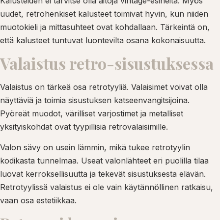
Kalusteiden ei tarvitse olla aitoja vintage-esineitä. Myös
uudet, retrohenkiset kalusteet toimivat hyvin, kun niiden
muotokieli ja mittasuhteet ovat kohdallaan. Tärkeintä on,
että kalusteet tuntuvat luontevilta osana kokonaisuutta.
Valaistus retro-sisustuksessa
Valaistus on tärkeä osa retrotyyliä. Valaisimet voivat olla
näyttäviä ja toimia sisustuksen katseenvangitsijoina.
Pyöreät muodot, värilliset varjostimet ja metalliset
yksityiskohdat ovat tyypillisiä retrovalaisimille.
Valon sävy on usein lämmin, mikä tukee retrotyylin
kodikasta tunnelmaa. Useat valonlähteet eri puolilla tilaa
luovat kerroksellisuutta ja tekevät sisustuksesta elävän.
Retrotyylissä valaistus ei ole vain käytännöllinen ratkaisu,
vaan osa estetiikkaa.