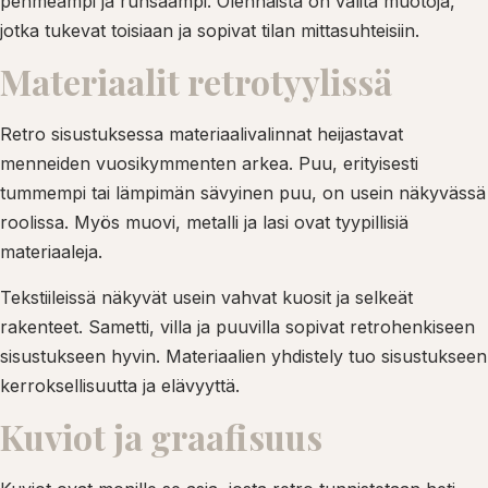
pehmeämpi ja runsaampi. Olennaista on valita muotoja,
jotka tukevat toisiaan ja sopivat tilan mittasuhteisiin.
Materiaalit retrotyylissä
Retro sisustuksessa materiaalivalinnat heijastavat
menneiden vuosikymmenten arkea. Puu, erityisesti
tummempi tai lämpimän sävyinen puu, on usein näkyvässä
roolissa. Myös muovi, metalli ja lasi ovat tyypillisiä
materiaaleja.
Tekstiileissä näkyvät usein vahvat kuosit ja selkeät
rakenteet. Sametti, villa ja puuvilla sopivat retrohenkiseen
sisustukseen hyvin. Materiaalien yhdistely tuo sisustukseen
kerroksellisuutta ja elävyyttä.
Kuviot ja graafisuus