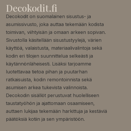
Decokodit.fi
Decokodit on suomalainen sisustus- ja
asumissivusto, joka auttaa tekemään kodista
toimivan, viihtyisän ja omaan arkeen sopivan.
Sivustolla käsitellään sisustustyylejä, värien
käyttöä, valaistusta, materiaalivalintoja sekä
kodin eri tilojen suunnittelua selkeästi ja
käytännönläheisesti. Lisäksi tarjoamme
luotettavaa tietoa pihan ja puutarhan
ratkaisuista, kodin remontoinnista sekä
asumisen arkea tukevista valinnoista.
Decokodin sisällöt perustuvat huolelliseen
taustatyöhön ja ajattomaan osaamiseen,
auttaen lukijaa tekemään harkittuja ja kestäviä
päätöksiä kotiin ja sen ympäristöön.