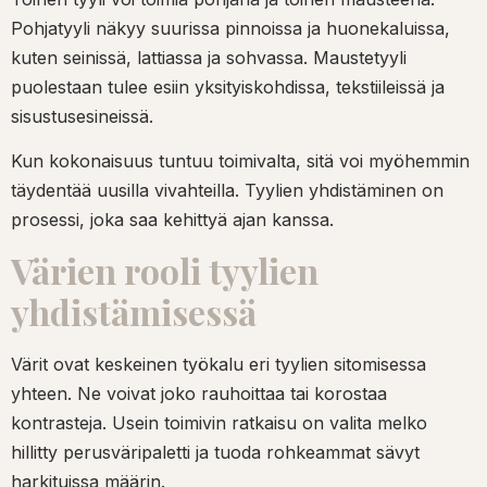
Pohjatyyli näkyy suurissa pinnoissa ja huonekaluissa,
kuten seinissä, lattiassa ja sohvassa. Maustetyyli
puolestaan tulee esiin yksityiskohdissa, tekstiileissä ja
sisustusesineissä.
Kun kokonaisuus tuntuu toimivalta, sitä voi myöhemmin
täydentää uusilla vivahteilla. Tyylien yhdistäminen on
prosessi, joka saa kehittyä ajan kanssa.
Värien rooli tyylien
yhdistämisessä
Värit ovat keskeinen työkalu eri tyylien sitomisessa
yhteen. Ne voivat joko rauhoittaa tai korostaa
kontrasteja. Usein toimivin ratkaisu on valita melko
hillitty perusväripaletti ja tuoda rohkeammat sävyt
harkituissa määrin.