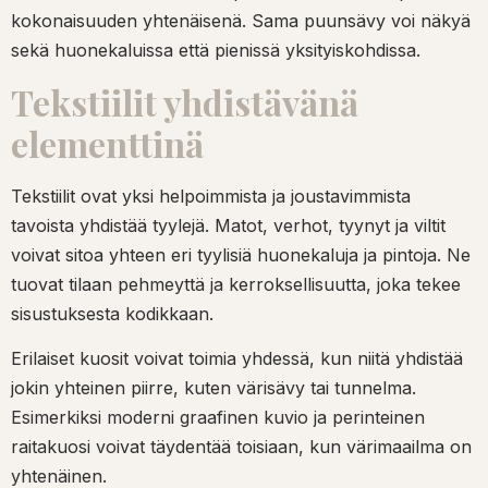
kokonaisuuden yhtenäisenä. Sama puunsävy voi näkyä
sekä huonekaluissa että pienissä yksityiskohdissa.
Tekstiilit yhdistävänä
elementtinä
Tekstiilit ovat yksi helpoimmista ja joustavimmista
tavoista yhdistää tyylejä. Matot, verhot, tyynyt ja viltit
voivat sitoa yhteen eri tyylisiä huonekaluja ja pintoja. Ne
tuovat tilaan pehmeyttä ja kerroksellisuutta, joka tekee
sisustuksesta kodikkaan.
Erilaiset kuosit voivat toimia yhdessä, kun niitä yhdistää
jokin yhteinen piirre, kuten värisävy tai tunnelma.
Esimerkiksi moderni graafinen kuvio ja perinteinen
raitakuosi voivat täydentää toisiaan, kun värimaailma on
yhtenäinen.