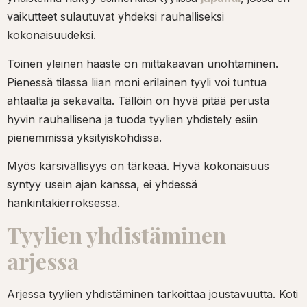
vaikutteet sulautuvat yhdeksi rauhalliseksi
kokonaisuudeksi.
Toinen yleinen haaste on mittakaavan unohtaminen.
Pienessä tilassa liian moni erilainen tyyli voi tuntua
ahtaalta ja sekavalta. Tällöin on hyvä pitää perusta
hyvin rauhallisena ja tuoda tyylien yhdistely esiin
pienemmissä yksityiskohdissa.
Myös kärsivällisyys on tärkeää. Hyvä kokonaisuus
syntyy usein ajan kanssa, ei yhdessä
hankintakierroksessa.
Tyylien yhdistäminen
arjessa
Arjessa tyylien yhdistäminen tarkoittaa joustavuutta. Koti