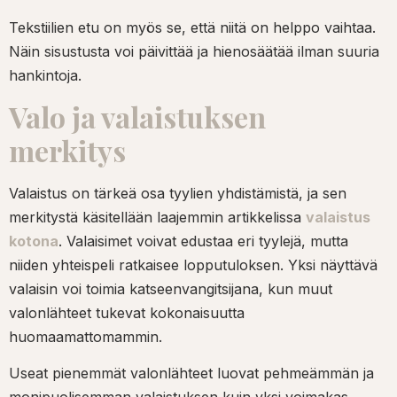
Tekstiilien etu on myös se, että niitä on helppo vaihtaa.
Näin sisustusta voi päivittää ja hienosäätää ilman suuria
hankintoja.
Valo ja valaistuksen
merkitys
Valaistus on tärkeä osa tyylien yhdistämistä, ja sen
merkitystä käsitellään laajemmin artikkelissa
valaistus
kotona
. Valaisimet voivat edustaa eri tyylejä, mutta
niiden yhteispeli ratkaisee lopputuloksen. Yksi näyttävä
valaisin voi toimia katseenvangitsijana, kun muut
valonlähteet tukevat kokonaisuutta
huomaamattomammin.
Useat pienemmät valonlähteet luovat pehmeämmän ja