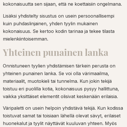
kokonaisuutta sen sijaan, että ne koettaisiin ongelmana.
Lisäksi yhdistelty sisustus on usein persoonallisempi
kuin puhdaslinjainen, yhden tyylin mukainen
kokonaisuus. Se kertoo kodin tarinaa ja tekee tilasta
mielenkiintoisemman.
Yhteinen punainen lanka
Onnistuneen tyylien yhdistämisen tärkein perusta on
yhteinen punainen lanka. Se voi olla värimaailma,
materiaalit, muotokieli tai tunnelma. Kun jokin tekijä
toistuu eri puolilla kotia, kokonaisuus pysyy hallittuna,
vaikka yksittäiset elementit olisivat keskenään erilaisia.
Väripaletti on usein helpoin yhdistävä tekijä. Kun kodissa
toistuvat samat tai toisiaan lähellä olevat sävyt, erilaiset
huonekalut ja tyylit näyttävät kuuluvan yhteen. Myös