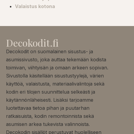
Valaistus kotona
Decokodit.fi
Decokodit on suomalainen sisustus- ja
asumissivusto, joka auttaa tekemään kodista
toimivan, viihtyisän ja omaan arkeen sopivan.
Sivustolla käsitellään sisustustyylejä, värien
käyttöä, valaistusta, materiaalivalintoja sekä
kodin eri tilojen suunnittelua selkeästi ja
käytännönläheisesti. Lisäksi tarjoamme
luotettavaa tietoa pihan ja puutarhan
ratkaisuista, kodin remontoinnista sekä
asumisen arkea tukevista valinnoista.
Decokodin sisällöt perustuvat huolelliseen