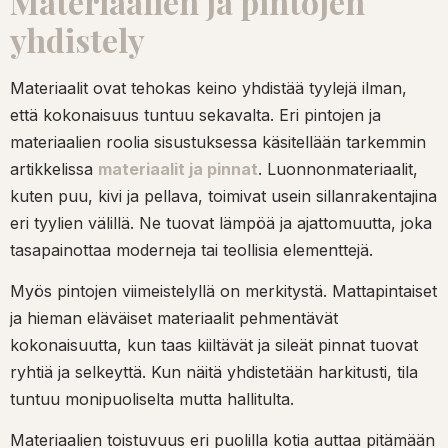
Materiaalien ja pintojen
yhdistely
Materiaalit ovat tehokas keino yhdistää tyylejä ilman,
että kokonaisuus tuntuu sekavalta. Eri pintojen ja
materiaalien roolia sisustuksessa käsitellään tarkemmin
artikkelissa
materiaalit ja pinnat
. Luonnonmateriaalit,
kuten puu, kivi ja pellava, toimivat usein sillanrakentajina
eri tyylien välillä. Ne tuovat lämpöä ja ajattomuutta, joka
tasapainottaa moderneja tai teollisia elementtejä.
Myös pintojen viimeistelyllä on merkitystä. Mattapintaiset
ja hieman eläväiset materiaalit pehmentävät
kokonaisuutta, kun taas kiiltävät ja sileät pinnat tuovat
ryhtiä ja selkeyttä. Kun näitä yhdistetään harkitusti, tila
tuntuu monipuoliselta mutta hallitulta.
Materiaalien toistuvuus eri puolilla kotia auttaa pitämään