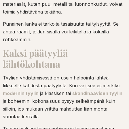
materiaalit, kuten puu, metalli tai luonnonkuidut, voivat
toimia yhdistävänä tekijänä.
Punainen lanka ei tarkoita tasaisuutta tai tylsyyttä. Se
antaa raamit, joiden sisällä voi leikitellä ja kokeilla
rohkeammin.
Kaksi päätyyliä
lähtökohtana
Tyylien yhdistämisessä on usein helpointa lähteä
liikkeelle kahdesta päätyylistä. Kun valitsee esimerkiksi
modernin tyylin
ja klassisen tai
skandinaavisen tyylin
ja boheemin, kokonaisuus pysyy selkeämpänä kuin
silloin, jos mukaan yrittää mahduttaa liian monta
suuntaa kerralla.
Toinen tyyli voi toimia pohjana ja toinen mausteena.