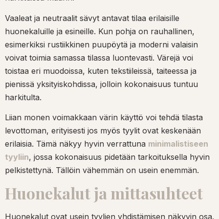
Vaaleat ja neutraalit sävyt antavat tilaa erilaisille
huonekaluille ja esineille. Kun pohja on rauhallinen,
esimerkiksi rustiikkinen puupöytä ja moderni valaisin
voivat toimia samassa tilassa luontevasti. Värejä voi
toistaa eri muodoissa, kuten tekstiileissä, taiteessa ja
pienissä yksityiskohdissa, jolloin kokonaisuus tuntuu
harkitulta.
Liian monen voimakkaan värin käyttö voi tehdä tilasta
levottoman, erityisesti jos myös tyylit ovat keskenään
erilaisia. Tämä näkyy hyvin verrattuna
minimalistiseen
tyyliin
, jossa kokonaisuus pidetään tarkoituksella hyvin
pelkistettynä. Tällöin vähemmän on usein enemmän.
Huonekalut ja mittasuhteet
Huonekalut ovat usein tyylien yhdistämisen näkyvin osa.