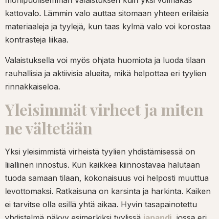
monipuolisemman valaistuksen kuin yksi voimakas
kattovalo. Lämmin valo auttaa sitomaan yhteen erilaisia
materiaaleja ja tyylejä, kun taas kylmä valo voi korostaa
kontrasteja liikaa.
Valaistuksella voi myös ohjata huomiota ja luoda tilaan
rauhallisia ja aktiivisia alueita, mikä helpottaa eri tyylien
rinnakkaiseloa.
Yleisimmät virheet ja miten
ne vältetään
Yksi yleisimmistä virheistä tyylien yhdistämisessä on
liiallinen innostus. Kun kaikkea kiinnostavaa halutaan
tuoda samaan tilaan, kokonaisuus voi helposti muuttua
levottomaksi. Ratkaisuna on karsinta ja harkinta. Kaiken
ei tarvitse olla esillä yhtä aikaa. Hyvin tasapainotettu
yhdistelmä näkyy esimerkiksi tyylissä
japandi
, jossa eri