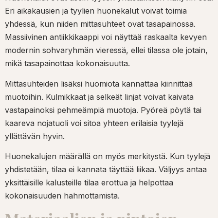
Eri aikakausien ja tyylien huonekalut voivat toimia
yhdessä, kun niiden mittasuhteet ovat tasapainossa.
Massiivinen antiikkikaappi voi näyttää raskaalta kevyen
modernin sohvaryhmän vieressä, ellei tilassa ole jotain,
mikä tasapainottaa kokonaisuutta.
Mittasuhteiden lisäksi huomiota kannattaa kiinnittää
muotoihin. Kulmikkaat ja selkeät linjat voivat kaivata
vastapainoksi pehmeämpiä muotoja. Pyöreä pöytä tai
kaareva nojatuoli voi sitoa yhteen erilaisia tyylejä
yllättävän hyvin.
Huonekalujen määrällä on myös merkitystä. Kun tyylejä
yhdistetään, tilaa ei kannata täyttää liikaa. Väljyys antaa
yksittäisille kalusteille tilaa erottua ja helpottaa
kokonaisuuden hahmottamista.