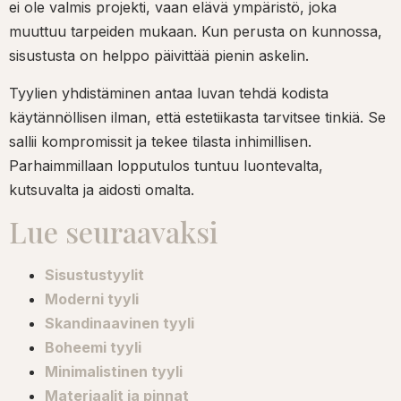
ei ole valmis projekti, vaan elävä ympäristö, joka
muuttuu tarpeiden mukaan. Kun perusta on kunnossa,
sisustusta on helppo päivittää pienin askelin.
Tyylien yhdistäminen antaa luvan tehdä kodista
käytännöllisen ilman, että estetiikasta tarvitsee tinkiä. Se
sallii kompromissit ja tekee tilasta inhimillisen.
Parhaimmillaan lopputulos tuntuu luontevalta,
kutsuvalta ja aidosti omalta.
Lue seuraavaksi
Sisustustyylit
Moderni tyyli
Skandinaavinen tyyli
Boheemi tyyli
Minimalistinen tyyli
Materiaalit ja pinnat