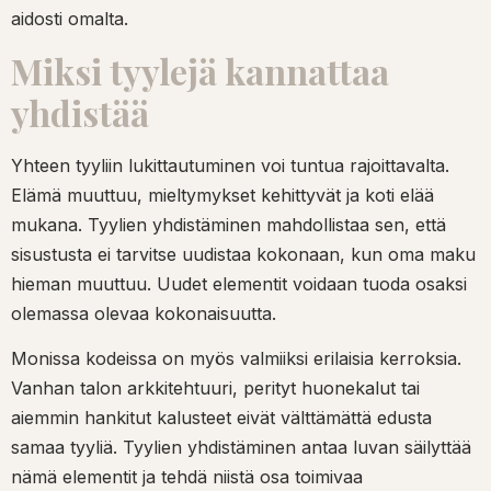
aidosti omalta.
Miksi tyylejä kannattaa
yhdistää
Yhteen tyyliin lukittautuminen voi tuntua rajoittavalta.
Elämä muuttuu, mieltymykset kehittyvät ja koti elää
mukana. Tyylien yhdistäminen mahdollistaa sen, että
sisustusta ei tarvitse uudistaa kokonaan, kun oma maku
hieman muuttuu. Uudet elementit voidaan tuoda osaksi
olemassa olevaa kokonaisuutta.
Monissa kodeissa on myös valmiiksi erilaisia kerroksia.
Vanhan talon arkkitehtuuri, perityt huonekalut tai
aiemmin hankitut kalusteet eivät välttämättä edusta
samaa tyyliä. Tyylien yhdistäminen antaa luvan säilyttää
nämä elementit ja tehdä niistä osa toimivaa