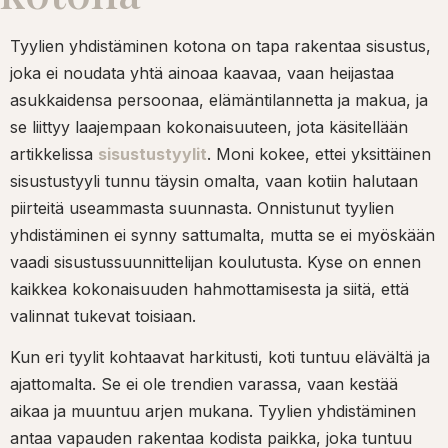
Tyylien yhdistäminen kotona on tapa rakentaa sisustus,
joka ei noudata yhtä ainoaa kaavaa, vaan heijastaa
asukkaidensa persoonaa, elämäntilannetta ja makua, ja
se liittyy laajempaan kokonaisuuteen, jota käsitellään
artikkelissa
sisustustyylit
. Moni kokee, ettei yksittäinen
sisustustyyli tunnu täysin omalta, vaan kotiin halutaan
piirteitä useammasta suunnasta. Onnistunut tyylien
yhdistäminen ei synny sattumalta, mutta se ei myöskään
vaadi sisustussuunnittelijan koulutusta. Kyse on ennen
kaikkea kokonaisuuden hahmottamisesta ja siitä, että
valinnat tukevat toisiaan.
Kun eri tyylit kohtaavat harkitusti, koti tuntuu elävältä ja
ajattomalta. Se ei ole trendien varassa, vaan kestää
aikaa ja muuntuu arjen mukana. Tyylien yhdistäminen
antaa vapauden rakentaa kodista paikka, joka tuntuu