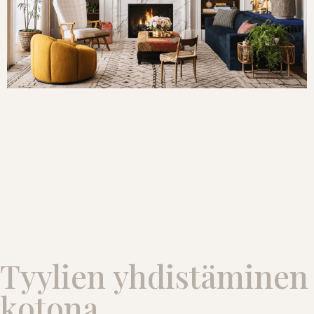
Tyylien yhdistäminen
kotona