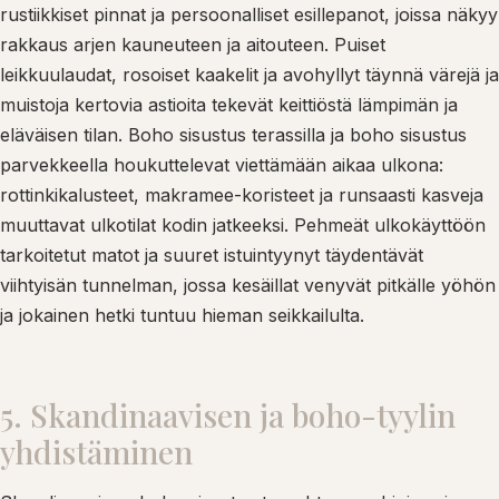
rustiikkiset pinnat ja persoonalliset esillepanot, joissa näkyy
rakkaus arjen kauneuteen ja aitouteen. Puiset
leikkuulaudat, rosoiset kaakelit ja avohyllyt täynnä värejä ja
muistoja kertovia astioita tekevät keittiöstä lämpimän ja
eläväisen tilan. Boho sisustus terassilla ja boho sisustus
parvekkeella houkuttelevat viettämään aikaa ulkona:
rottinkikalusteet, makramee-koristeet ja runsaasti kasveja
muuttavat ulkotilat kodin jatkeeksi. Pehmeät ulkokäyttöön
tarkoitetut matot ja suuret istuintyynyt täydentävät
viihtyisän tunnelman, jossa kesäillat venyvät pitkälle yöhön
ja jokainen hetki tuntuu hieman seikkailulta.
5. Skandinaavisen ja boho-tyylin
yhdistäminen