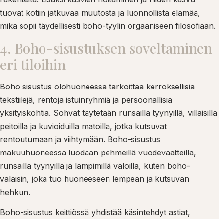
tuovat kotiin jatkuvaa muutosta ja luonnollista elämää,
mikä sopii täydellisesti boho-tyylin orgaaniseen filosofiaan.
4. Boho-sisustuksen soveltaminen
eri tiloihin
Boho sisustus olohuoneessa tarkoittaa kerroksellisia
tekstiilejä, rentoja istuinryhmiä ja persoonallisia
yksityiskohtia. Sohvat täytetään runsailla tyynyillä, villaisilla
peitoilla ja kuvioiduilla matoilla, jotka kutsuvat
rentoutumaan ja viihtymään. Boho-sisustus
makuuhuoneessa luodaan pehmeillä vuodevaatteilla,
runsailla tyynyillä ja lämpimillä valoilla, kuten boho-
valaisin, joka tuo huoneeseen lempeän ja kutsuvan
hehkun.
Boho-sisustus keittiössä yhdistää käsintehdyt astiat,