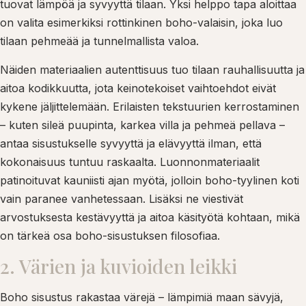
tuovat lämpöä ja syvyyttä tilaan. Yksi helppo tapa aloittaa
on valita esimerkiksi rottinkinen boho-valaisin, joka luo
tilaan pehmeää ja tunnelmallista valoa.
Näiden materiaalien autenttisuus tuo tilaan rauhallisuutta ja
aitoa kodikkuutta, jota keinotekoiset vaihtoehdot eivät
kykene jäljittelemään. Erilaisten tekstuurien kerrostaminen
– kuten sileä puupinta, karkea villa ja pehmeä pellava –
antaa sisustukselle syvyyttä ja elävyyttä ilman, että
kokonaisuus tuntuu raskaalta. Luonnonmateriaalit
patinoituvat kauniisti ajan myötä, jolloin boho-tyylinen koti
vain paranee vanhetessaan. Lisäksi ne viestivät
arvostuksesta kestävyyttä ja aitoa käsityötä kohtaan, mikä
on tärkeä osa boho-sisustuksen filosofiaa.
2. Värien ja kuvioiden leikki
Boho sisustus rakastaa värejä – lämpimiä maan sävyjä,