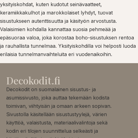
yksityiskohdat, kuten kudotut seinävaatteet,
keramiikkakulhot ja marokkolaiset lyhdyt, tuovat
sisustukseen autenttisuutta ja käsityön arvostusta.
Valaisimien kohdalla kannattaa suosia pehmeää ja
epäsuoraa valoa, joka korostaa boho-sisustuksen rentoa
ja rauhallista tunnelmaa. Yksityiskohdilla voi helposti luoda
erilaisia tunnelmanvaihteluita eri vuodenaikoihin.
Decokodit.fi
Decokodit on suomalainen sisustus- ja
asumissivusto, joka auttaa tekemään kodista
toimivan, viihtyisän ja omaan arkeen sopivan.
Sivustolla käsitellään sisustustyylejä, värien
käyttöä, valaistusta, materiaalivalintoja sekä
kodin eri tilojen suunnittelua selkeästi ja