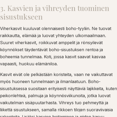
3. Kasvien ja vihreyden tuominen
sisustukseen
Viherkasvit kuuluvat olennaisesti boho-tyyliin. Ne tuovat
raikkautta, elämää ja luovat yhteyden ulkomaailmaan.
Suuret viherkasvit, roikkuvat amppelit ja rönsyilevät
köynnökset täydentävät boho-sisustuksen rentoa ja
boheemia tunnelmaa. Koti, jossa kasvit saavat kasvaa
vapaasti, huokuu elämäniloa.
Kasvit eivät ole pelkästään koristeita, vaan ne vaikuttavat
myös huoneen tunnelmaan ja ilmanlaatuun. Boho-
sisustuksessa suositaan erityisesti näyttäviä lajikkeita, kuten
peikonlehteä, palmuja ja köynnösviikunoita, jotka luovat
vaikutelman sisäpuutarhasta. Vihreys tuo pehmeyttä ja
liikettä sisustukseen, samalla rikkoen tilojen suoraviivaisia
rakenteita. Lisäksi kasvien hoitaminen ja niiden kasvu