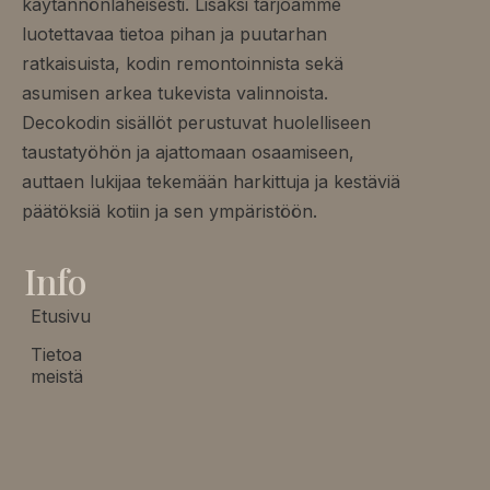
käytännönläheisesti. Lisäksi tarjoamme
luotettavaa tietoa pihan ja puutarhan
ratkaisuista, kodin remontoinnista sekä
asumisen arkea tukevista valinnoista.
Decokodin sisällöt perustuvat huolelliseen
taustatyöhön ja ajattomaan osaamiseen,
auttaen lukijaa tekemään harkittuja ja kestäviä
päätöksiä kotiin ja sen ympäristöön.
Info
Etusivu
Tietoa
meistä