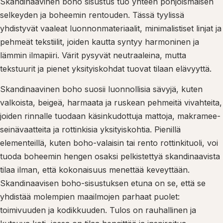
Skandinaavinen boho sisustus tuo yhteen pohjoismaisen
selkeyden ja boheemin rentouden. Tässä tyylissä
yhdistyvät vaaleat luonnonmateriaalit, minimalistiset linjat ja
pehmeät tekstiilit, joiden kautta syntyy harmoninen ja
lämmin ilmapiiri. Värit pysyvät neutraaleina, mutta
tekstuurit ja pienet yksityiskohdat tuovat tilaan elävyyttä.
Skandinaavinen boho suosii luonnollisia sävyjä, kuten
valkoista, beigeä, harmaata ja ruskean pehmeitä vivahteita,
joiden rinnalle tuodaan käsinkudottuja mattoja, makramee-
seinävaatteita ja rottinkisia yksityiskohtia. Pienillä
elementeillä, kuten boho-valaisin tai rento rottinkituoli, voi
tuoda boheemin hengen osaksi pelkistettyä skandinaavista
tilaa ilman, että kokonaisuus menettää keveyttään.
Skandinaavisen boho-sisustuksen etuna on se, että se
yhdistää molempien maailmojen parhaat puolet:
toimivuuden ja kodikkuuden. Tulos on rauhallinen ja