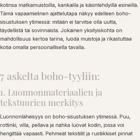
kotinsa matkamuistoilla, kankailla ja käsintehdyillä esineillä.
Tämä vapaamielinen ajattelutapa näkyy edelleen boho-
sisustuksen ytimessä: mitään ei tarvitse olla uutta,
täydellistä tai sovinnaista. Jokainen yksityiskohta on
mahdollisuus kertoa tarina, luoda muistoja ja rikastuttaa
kotia omalla persoonallisella tavalla.
7 askelta boho-tyyliin:
1. Luonnonmateriaalien ja
tekstuurien merkitys
Luonnonläheisyys on boho-sisustuksen ytimessä. Puu,
rottinki, villa, pellava ja nahka luovat kodin, jossa voi
hengittää vapaasti. Pehmeät tekstiilit ja rustiikkiset pinnat