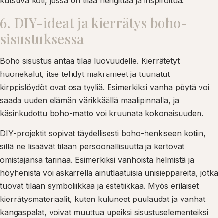
kutsuva koti, jossa on tilaa hengittää ja inspiroitua.
6. DIY-ideat ja kierrätys boho-
sisustuksessa
Boho sisustus antaa tilaa luovuudelle. Kierrätetyt
huonekalut, itse tehdyt makrameet ja tuunatut
kirppislöydöt ovat osa tyyliä. Esimerkiksi vanha pöytä voi
saada uuden elämän värikkäällä maalipinnalla, ja
käsinkudottu boho-matto voi kruunata kokonaisuuden.
DIY-projektit sopivat täydellisesti boho-henkiseen kotiin,
sillä ne lisäävät tilaan persoonallisuutta ja kertovat
omistajansa tarinaa. Esimerkiksi vanhoista helmistä ja
höyhenistä voi askarrella ainutlaatuisia unisieppareita, jotka
tuovat tilaan symboliikkaa ja estetiikkaa. Myös erilaiset
kierrätysmateriaalit, kuten kuluneet puulaudat ja vanhat
kangaspalat, voivat muuttua upeiksi sisustuselementeiksi