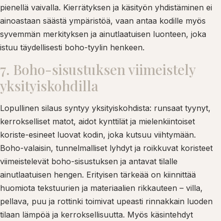
pienellä vaivalla. Kierrätyksen ja käsityön yhdistäminen ei
ainoastaan säästä ympäristöä, vaan antaa kodille myös
syvemmän merkityksen ja ainutlaatuisen luonteen, joka
istuu täydellisesti boho-tyylin henkeen.
7. Boho-sisustuksen viimeistely
yksityiskohdilla
Lopullinen silaus syntyy yksityiskohdista: runsaat tyynyt,
kerrokselliset matot, aidot kynttilät ja mielenkiintoiset
koriste-esineet luovat kodin, joka kutsuu viihtymään.
Boho-valaisin, tunnelmalliset lyhdyt ja roikkuvat koristeet
viimeistelevät boho-sisustuksen ja antavat tilalle
ainutlaatuisen hengen. Erityisen tärkeää on kiinnittää
huomiota tekstuurien ja materiaalien rikkauteen – villa,
pellava, puu ja rottinki toimivat upeasti rinnakkain luoden
tilaan lämpöä ja kerroksellisuutta. Myös käsintehdyt