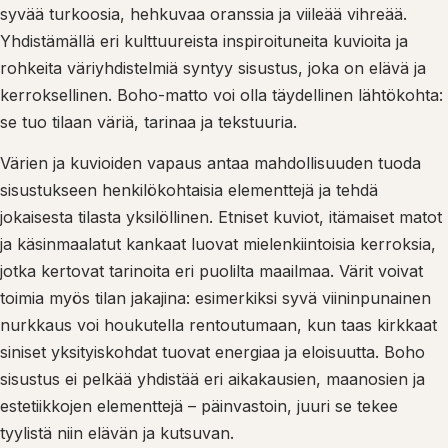
syvää turkoosia, hehkuvaa oranssia ja viileää vihreää.
Yhdistämällä eri kulttuureista inspiroituneita kuvioita ja
rohkeita väriyhdistelmiä syntyy sisustus, joka on elävä ja
kerroksellinen. Boho-matto voi olla täydellinen lähtökohta:
se tuo tilaan väriä, tarinaa ja tekstuuria.
Värien ja kuvioiden vapaus antaa mahdollisuuden tuoda
sisustukseen henkilökohtaisia elementtejä ja tehdä
jokaisesta tilasta yksilöllinen. Etniset kuviot, itämaiset matot
ja käsinmaalatut kankaat luovat mielenkiintoisia kerroksia,
jotka kertovat tarinoita eri puolilta maailmaa. Värit voivat
toimia myös tilan jakajina: esimerkiksi syvä viininpunainen
nurkkaus voi houkutella rentoutumaan, kun taas kirkkaat
siniset yksityiskohdat tuovat energiaa ja eloisuutta. Boho
sisustus ei pelkää yhdistää eri aikakausien, maanosien ja
estetiikkojen elementtejä – päinvastoin, juuri se tekee
tyylistä niin elävän ja kutsuvan.