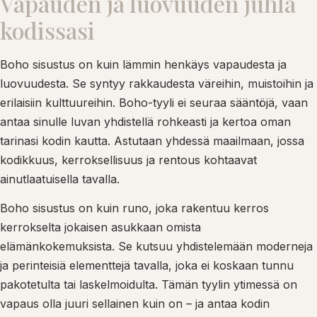
Vapauden ja luovuuden juhla
kodissasi
Boho sisustus on kuin lämmin henkäys vapaudesta ja
luovuudesta. Se syntyy rakkaudesta väreihin, muistoihin ja
erilaisiin kulttuureihin. Boho-tyyli ei seuraa sääntöjä, vaan
antaa sinulle luvan yhdistellä rohkeasti ja kertoa oman
tarinasi kodin kautta. Astutaan yhdessä maailmaan, jossa
kodikkuus, kerroksellisuus ja rentous kohtaavat
ainutlaatuisella tavalla.
Boho sisustus on kuin runo, joka rakentuu kerros
kerrokselta jokaisen asukkaan omista
elämänkokemuksista. Se kutsuu yhdistelemään moderneja
ja perinteisiä elementtejä tavalla, joka ei koskaan tunnu
pakotetulta tai laskelmoidulta. Tämän tyylin ytimessä on
vapaus olla juuri sellainen kuin on – ja antaa kodin