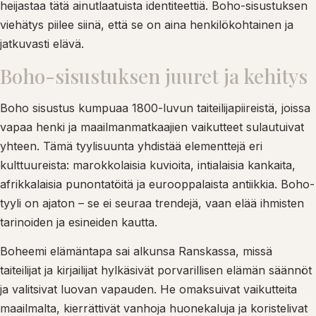
heijastaa tätä ainutlaatuista identiteettiä. Boho-sisustuksen
viehätys piilee siinä, että se on aina henkilökohtainen ja
jatkuvasti elävä.
Boho-sisustuksen juuret ja kehitys
Boho sisustus kumpuaa 1800-luvun taiteilijapiireistä, joissa
vapaa henki ja maailmanmatkaajien vaikutteet sulautuivat
yhteen. Tämä tyylisuunta yhdistää elementtejä eri
kulttuureista: marokkolaisia kuvioita, intialaisia kankaita,
afrikkalaisia punontatöitä ja eurooppalaista antiikkia. Boho-
tyyli on ajaton – se ei seuraa trendejä, vaan elää ihmisten
tarinoiden ja esineiden kautta.
Boheemi elämäntapa sai alkunsa Ranskassa, missä
taiteilijat ja kirjailijat hylkäsivät porvarillisen elämän säännöt
ja valitsivat luovan vapauden. He omaksuivat vaikutteita
maailmalta, kierrättivät vanhoja huonekaluja ja koristelivat